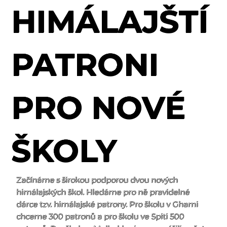
HIMÁLAJŠTÍ
PATRONI
PRO NOVÉ
ŠKOLY
Začínáme s širokou podporou dvou nových
himálajských škol. Hledáme pro ně pravidelné
dárce tzv. himálajské patrony. Pro školu v Ghami
chceme 300 patronů a pro školu ve Spiti 500