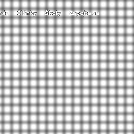
nás
Články
Školy
Zapojte se