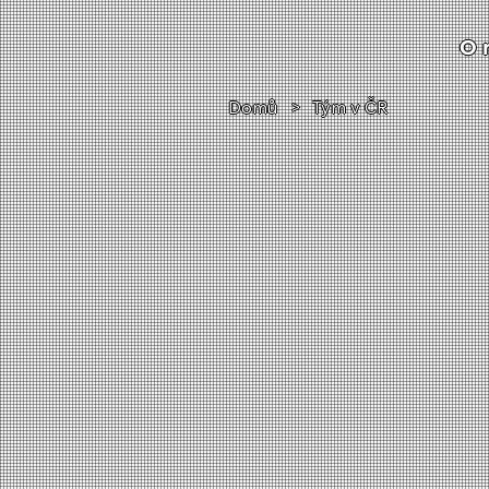
O 
Domů
>
Tým v ČR