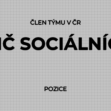
ČLEN TÝMU V ČR
Č SOCIÁLN
POZICE