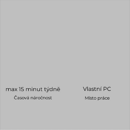
Vlastní PC
max 15 minut týdně
Časová náročnost
Místo práce