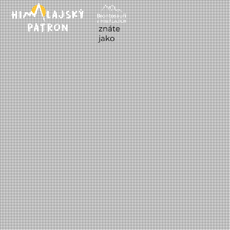
znáte
jako