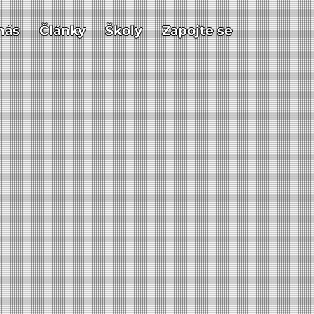
nás
Články
Školy
Zapojte se