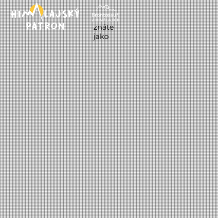
znáte
jako