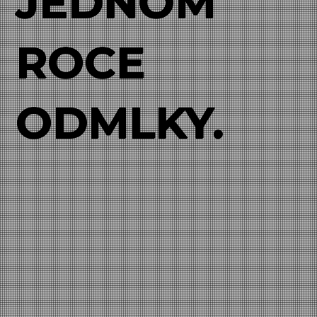
JEDNOM
ROCE
ODMLKY.