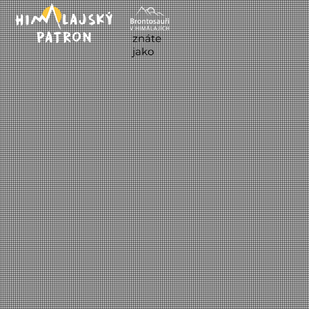
znáte
jako