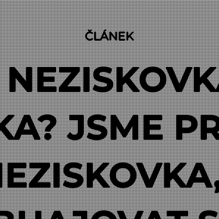
ČLÁNEK
E NEZISKOV
KA? JSME P
NEZISKOVKA