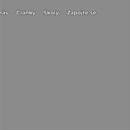
nás
Články
Školy
Zapojte se