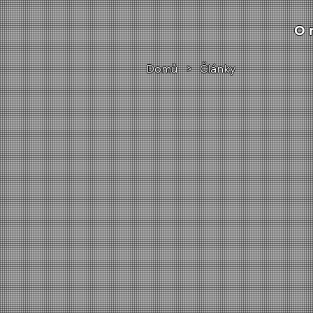
O 
Domů
>
Články