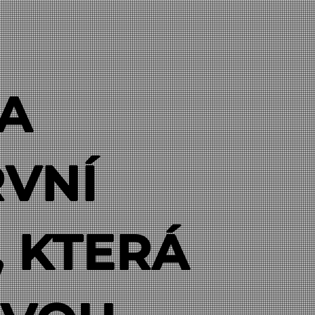
KA
RVNÍ
, KTERÁ