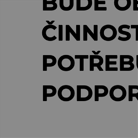
BUDE O
ČINNOST
POTŘEB
PODPOR